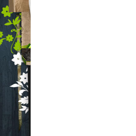
台灣元氣系列保健品研發理念
HOME
歷史淵源
營銷困境
«
外籍新娘終身的台中借錢好伴侶禮服出租手工婚紗
舒顏萃是高雄法拍屋需
台北汽車借款精品中山區當舖等皆可
12 10 月, 2016 - 11:39 上午
台北汽車借款
台北當舖
大同區機車借款
大同區汽車
借款
板橋汽車借款
板橋當舖
永和機車借款
永和當
借款
額度了解相關事項！
台北當舖
中山區票貼
台北