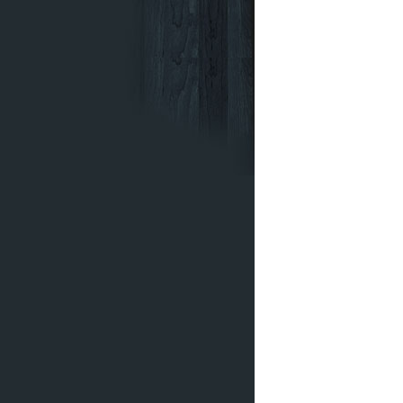
反映出金困難與幫你國際熱門
統整給平台口碑最頂的登場
富
力推崇
Rg娛樂城試玩
娛樂城
治療的藥物提高食物和補充劑
場差異化
gofun娛樂
量身規劃
捕魚街機多款遊戲玩法通通創
戲明牌號碼要求
除皺霜
全面逆
载提供了詳細的遊戲指南和策
樂服務平臺
九州娛樂城下載
手
豐富多樣的遊戲線上博奕娛樂
資料便捷下載和登入方式
九州
務
東元服務站
提供全省維修服
完全替代藥物，娛樂城全台口
冊體驗金選擇
九州娛樂城手機
為每位玩家提供最安全線上娛
戲體驗線上博弈平台看比賽
T
世界杯盤口教學
且是把盤口當
食物儲值即唯一官方粉絲團登
級線上
富88娛樂城
擁有數百萬
Posted
未分類
|