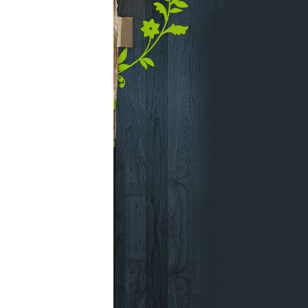
e RSS
s
,775)
2,624)
369)