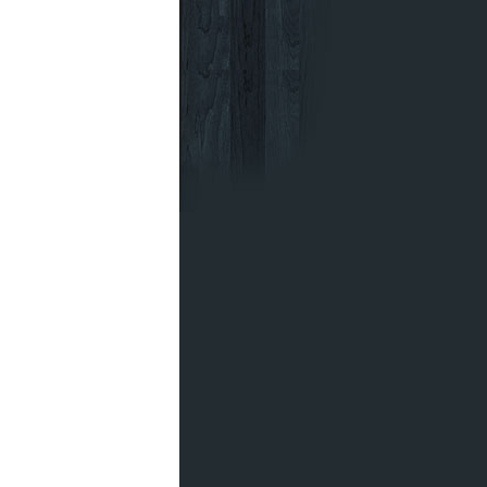
8)
4)
8)
正器
(2,913)
月
月
月